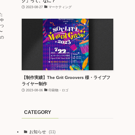
グ」って、なに？
2023-08-27
マーケティング
た
の中
いつ
〜
娘の
【制作実績】The Grit Groovers 様・ライブフ
ライヤー制作
2023-08-06
印刷物・ロゴ
CATEGORY
お知らせ
(11)