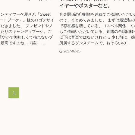
イヤーやポスターなど。
ンディブーケ屋さん『Sweet
音楽関係の印刷物を連続でご依頼いただい
（スイートブーケ）』様のロゴデザイ
ので、まとめてみました。 まずは最近私
だきました。 プレゼントやノ
で存在感を増している、ゴスペル関係… 
ったりのキャンディブーケ。ご
もご依頼いただいている、釧路の合唱団様
華やかで美味しくて枯れないブ
以下は音楽ではないけれど… 少し前に、
最高ですよね…（笑） ...
所属するダンスチームで、おそろいの...
2017-07-25
1