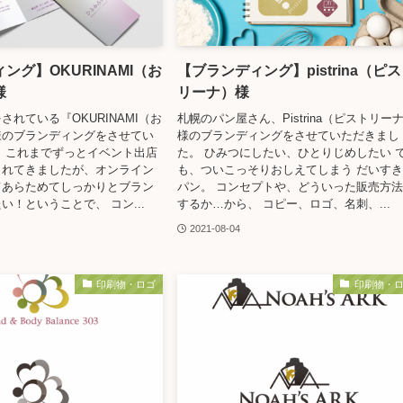
ング】OKURINAMI（お
【ブランディング】pistrina（ピ
様
リーナ）様
されている『OKURINAMI（お
札幌のパン屋さん、Pistrina（ピストリー
様のブランディングをさせてい
様のブランディングをさせていただきまし
 これまでずっとイベント出店
た。 ひみつにしたい、ひとりじめしたい 
されてきましたが、オンライン
も、ついこっそりおしえてしまう だいす
てあらためてしっかりとブラン
パン。 コンセプトや、どういった販売方
い！ということで、 コン...
するか…から、 コピー、ロゴ、名刺、...
2021-08-04
印刷物・ロゴ
印刷物・