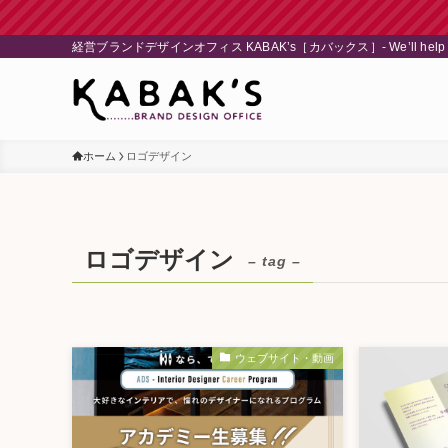
経営ブランドデザインオフィス KABAK’s［カバックス］- We’ll help to find 
ホーム
ロゴデザイン
ロゴデザイン
– tag –
ウェブサイト・動画