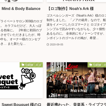
nd & Body Balance
【ロゴ制作】Noah’s Ark 様
ゴスペルシンガーズ《Noah's Ark》様のロ
制作しました。 「ノアの箱舟」なので、
ライベートサロン303様のロゴ
波をイメージしたロゴマークと ロゴタイ
。 カラフルだけど、大人っぽ
シンプルで読みやすいながらも、少々個性
る色味に。 2年前に初回のブ
あるものに。 全体的にモノトーンですが
をさせていただきましたが、時
ンポイントのゴールドの鳩が、希望...
の中も、オーナー様のコンセプ
… また新たな...
2020-09-05
印刷物・ロゴ
印刷物・
weet Bouquet 様のロ
最近携わった、音楽系・ライブフ