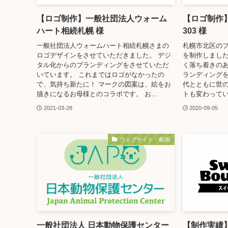
【ロゴ制作】一般社団法人ウォーム
【ロゴ制作】Mi
ハート相続札幌 様
303 様
一般社団法人ウォームハート相続札幌さまの
札幌市北区のプ
ロゴデザインをさせていただきました。 デジ
を制作しました
タル化からのブランディングをさせていただ
く落ち着きのあ
いています。 これまではロゴがなかったの
ランディング
で、気持ち新たに！ マークの図案は、絵をお
代とともに世
描きになるお母様とのコラボです。 お...
トも変わっていき
2021-03-28
2020-09-05
ウェブサイト・動画
一般社団法人 日本動物保護センター
【制作実績】S